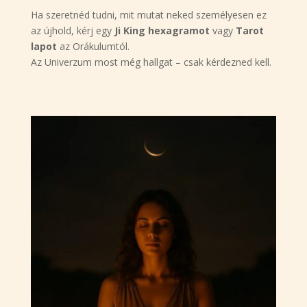
Ha szeretnéd tudni, mit mutat neked személyesen ez
az újhold, kérj egy
Ji King hexagramot
vagy
Tarot
lapot
az Orákulumtól.
Az Univerzum most még hallgat – csak kérdezned kell.