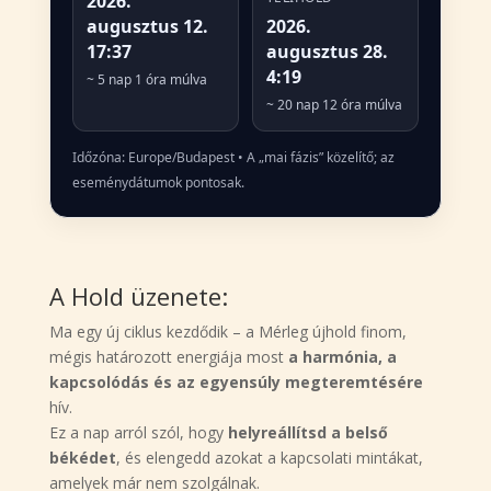
2026.
augusztus 12.
2026.
17:37
augusztus 28.
4:19
~ 5 nap 1 óra múlva
~ 20 nap 12 óra múlva
Időzóna: Europe/Budapest • A „mai fázis” közelítő; az
eseménydátumok pontosak.
A Hold üzenete:
Ma egy új ciklus kezdődik – a Mérleg újhold finom,
mégis határozott energiája most
a harmónia, a
kapcsolódás és az egyensúly megteremtésére
hív.
Ez a nap arról szól, hogy
helyreállítsd a belső
békédet
, és elengedd azokat a kapcsolati mintákat,
amelyek már nem szolgálnak.