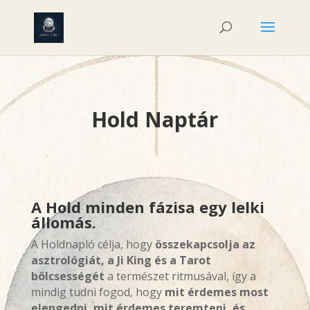
Hold Naptár
A Hold minden fázisa egy lelki
állomás.
A Holdnapló célja, hogy
összekapcsolja az
asztrológiát, a Ji King és a Tarot
bölcsességét
a természet ritmusával, így a
mindig tudni fogod, hogy
mit érdemes most
elengedni, mit érdemes teremteni, és