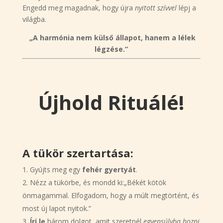
Engedd meg magadnak, hogy újra
nyitott szívvel
lépj a
világba.
„A harmónia nem külső állapot, hanem a lélek
légzése.”
Újhold Rituálé!
A tükör szertartása:
Gyújts meg egy
fehér gyertyát
.
Nézz a tükörbe, és mondd ki:„Békét kötök
önmagammal. Elfogadom, hogy a múlt megtörtént, és
most új lapot nyitok.”
Írj le
három dolgot, amit szeretnél
egyensúlyba hozni