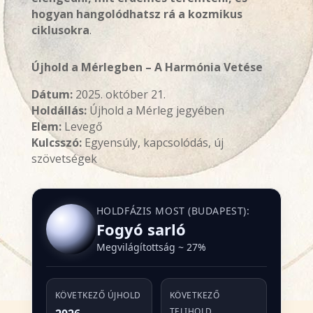
hogyan hangolódhatsz rá a kozmikus
ciklusokra
.
Újhold a Mérlegben – A Harmónia Vetése
Dátum:
2025. október 21.
Holdállás:
Újhold a Mérleg jegyében
Elem:
Levegő
Kulcsszó:
Egyensúly, kapcsolódás, új
szövetségek
HOLDFÁZIS MOST (BUDAPEST):
Fogyó sarló
Megvilágítottság ~ 27%
KÖVETKEZŐ ÚJHOLD
KÖVETKEZŐ
TELIHOLD