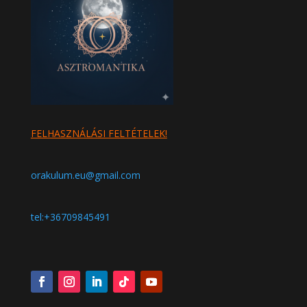
FELHASZNÁLÁSI FELTÉTELEK!
orakulum.eu@gmail.com
tel:+36709845491