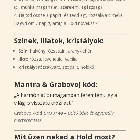
(pl. munka-magánélet, szerelem, egészség).
Hajtsd össze a papírt, és tedd egy rózsakvarc mellé.
Hagyd ott 7 napig, amíg a Hold növekszik.
Színek, illatok, kristályok:
Szín:
halvány rózsaszín, arany-fehér
Illat:
rózsa, levendula, vanília
Kristály:
rózsakvarc, szodalit, holdkő
Mantra & Grabovoj kód:
„A harmóniát önmagamban teremtem, így a
világ is visszatükrözi azt.”
Grabovoj-kód:
519 7148
–
Belső béke és egyensúly
megteremtése
Mit üzen neked a Hold most?